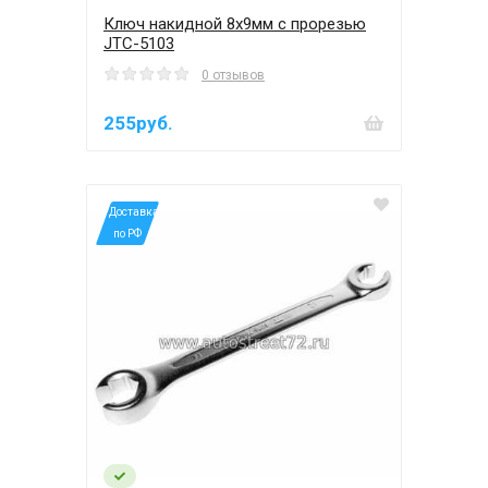
Ключ накидной 8х9мм с прорезью
JTC-5103
0 отзывов
255руб.
*Доставка
по РФ