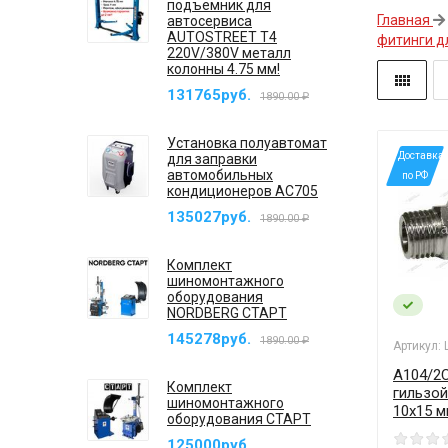
подъемник для
Главная
автосервиса
AUTOSTREET T4
фитинги д
220V/380V металл
колонны 4.75 мм!
131765руб.
1890.00 ₽
Установка полуавтомат
*Доставка
для заправки
автомобильных
по РФ
кондиционеров AC705
135027руб.
1890.00 ₽
Комплект
шиномонтажного
оборудования
NORDBERG СТАРТ
145278руб.
1890.00 ₽
Артикул:
A104/2C
Комплект
гильзой
шиномонтажного
10x15 м
оборудования СТАРТ
125000руб.