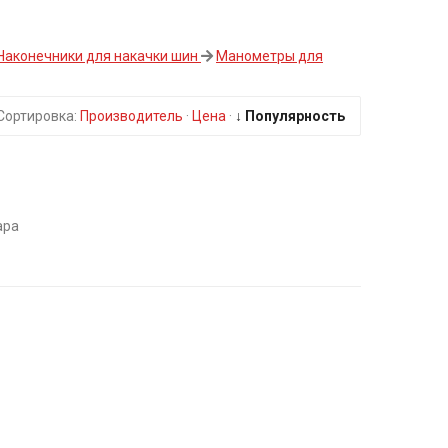
Наконечники для накачки шин
Манометры для
Сортировка:
Производитель
·
Цена
·
↓ Популярность
ара