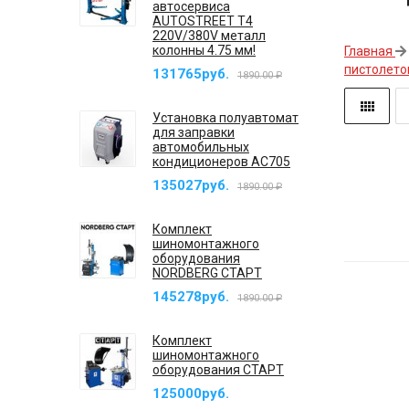
автосервиса
AUTOSTREET T4
220V/380V металл
колонны 4.75 мм!
Главная
пистолето
131765руб.
1890.00 ₽
Установка полуавтомат
для заправки
автомобильных
кондиционеров AC705
135027руб.
1890.00 ₽
Комплект
шиномонтажного
оборудования
NORDBERG СТАРТ
145278руб.
1890.00 ₽
Комплект
шиномонтажного
оборудования СТАРТ
125000руб.