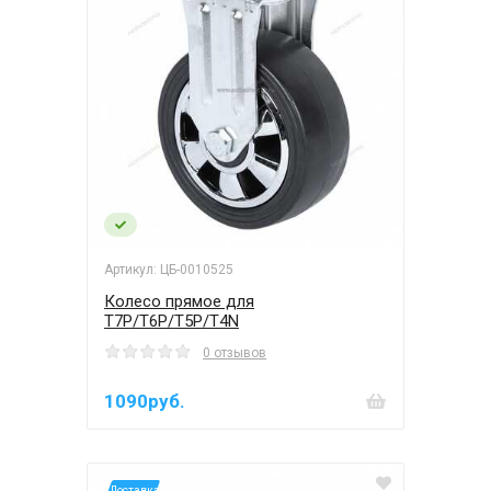
Артикул: ЦБ-0010525
Колесо прямое для
T7P/T6P/T5P/T4N
0 отзывов
1090руб.
*Доставка