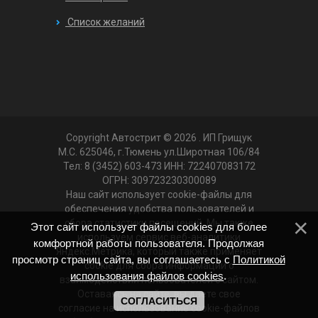
Список желаний
Copyright Автострит © 2026
. ИП Грищук
М.С. 625046, г.Тюмень ул.Широтная 106/84
Тел: 8 (3452) 603-473 ИНН: 722407083172
ОГРН: 309723230300089
Наш сайт использует cookie-файлы для
обеспечения удобства пользователей и
сбора статистики посещений. Мы также
Этот сайт использует файлы cookies для более
используем сервис веб-аналитики
комфортной работы пользователя. Продолжая
Яндекс.Метрика, который также применяет
просмотр страниц сайта, вы соглашаетесь с
Политикой
cookie для сбора информации о
использования файлов cookies
.
взаимодействии пользователей с сайтом.
Оставаясь на сайте, вы даете свое
СОГЛАСИТЬСЯ
согласие на использование cookie-файлов