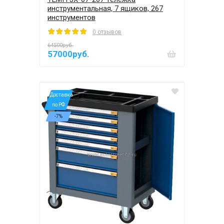
инструментальная, 7 ящиков, 267
инструментов
0 отзывов
64500руб.
57000руб.
*Доставка
по РФ
-7%