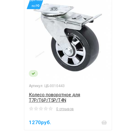
по РФ
Артикул: ЦБ-0010443
Колесо поворотное для
T7P/T6P/T5P/T4N
0 отзывов
1270руб.