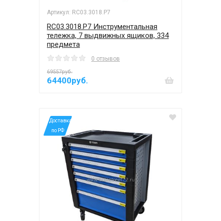
Артикул: RC03.3018.P7
RC03.3018.P7 Инструментальная
тележка, 7 выдвижных ящиков, 334
предмета
0 отзывов
69557руб.
64400руб.
*Доставка
по РФ