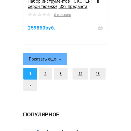
Набор инструментов ""ЭКСПЕРТ"" в
серой тележке, 323 предмета
0 отзывов
259860руб.
Показать еще
...
1
2
3
12
13
»
ПОПУЛЯРНОЕ