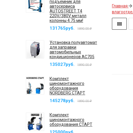
подъемник для
Главная
автосервиса
AUTOSTREET T4
влагоотде
220V/380V металл
колонны 4.75 мм!
131765руб.
1890.00 ₽
Установка полуавтомат
для заправки
автомобильных
кондиционеров AC705
135027руб.
1890.00 ₽
Комплект
шиномонтажного
оборудования
NORDBERG СТАРТ
145278руб.
1890.00 ₽
Комплект
шиномонтажного
оборудования СТАРТ
125000руб.