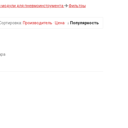
и модули для пневмоинструмента
Фильтры
Сортировка:
Производитель
·
Цена
·
↓ Популярность
ара