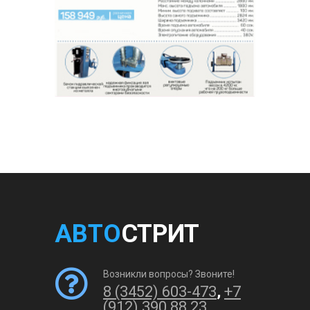
АВТО
СТРИТ
Возникли вопросы? Звоните!
8 (3452) 603-473
,
+7
(912) 390 88 23