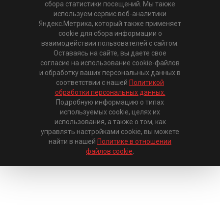
сбора статистики посещений. Мы также
используем сервис веб-аналитики
Яндекс.Метрика, который также применяет
cookie для сбора информации о
взаимодействии пользователей с сайтом.
Оставаясь на сайте, вы даете свое
согласие на использование cookie-файлов
и обработку ваших персональных данных в
соответствии с нашей
Политикой
обработки персональных данных.
Подробную информацию о типах
используемых cookie, целях их
использования, а также о том, как
управлять настройками cookie, вы можете
найти в нашей
Политике в отношении
файлов cookie
.