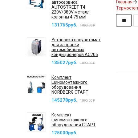
Главная
автосервиса
AUTOSTREET T4
Термосте
220V/380V металл
колонны 4.75 мм!
131765руб.
1890.00 ₽
Установка полуавтомат
для заправки
автомобильных
кондиционеров AC705
135027руб.
1890.00 ₽
Комплект
шиномонтажного
оборудования
NORDBERG СТАРТ
145278руб.
1890.00 ₽
Комплект
шиномонтажного
оборудования СТАРТ
125000руб.