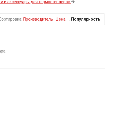
ти и аксессуары для термостеплеров
Сортировка:
Производитель
·
Цена
·
↓ Популярность
ара