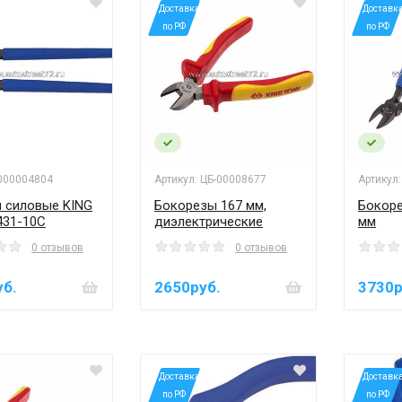
*Доставка
*Доставк
по РФ
по РФ
 000004804
Артикул: ЦБ-00008677
Артикул
и силовые KING
Бокорезы 167 мм,
Бокоре
431-10C
диэлектрические
мм
0 отзывов
0 отзывов
уб.
2650руб.
3730р
*Доставка
*Доставк
по РФ
по РФ