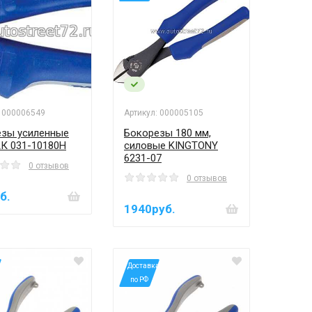
: 000006549
Артикул: 000005105
езы усиленные
Бокорезы 180 мм,
К 031-10180H
силовые KINGTONY
6231-07
0 отзывов
0 отзывов
б.
1940руб.
а
*Доставка
по РФ