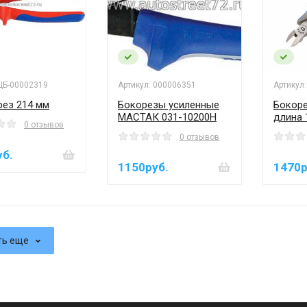
 ЦБ-00002319
Артикул: 000006351
Артикул
рез 214 мм
Бокорезы усиленные
Бокоре
МАСТАК 031-10200H
длина 
0 отзывов
0 отзывов
уб.
1150руб.
1470р
ть еще