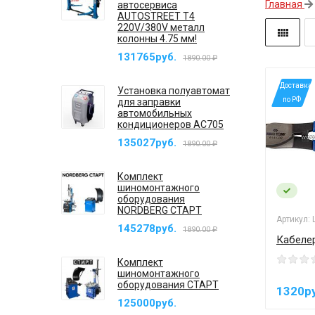
Главная
автосервиса
AUTOSTREET T4
220V/380V металл
колонны 4.75 мм!
131765руб.
1890.00 ₽
*Доставка
Установка полуавтомат
по РФ
для заправки
автомобильных
кондиционеров AC705
135027руб.
1890.00 ₽
Комплект
шиномонтажного
оборудования
NORDBERG СТАРТ
Артикул:
145278руб.
1890.00 ₽
Кабеле
Комплект
шиномонтажного
оборудования СТАРТ
1320р
125000руб.