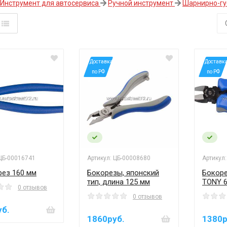
Инструмент для автосервиса
Ручной инструмент
Шарнирно-гу
*Доставка
*Доставк
по РФ
по РФ
 ЦБ-00016741
Артикул: ЦБ-00008680
Артикул
рез 160 мм
Бокорезы, японский
Бокоре
тип, длина 125 мм
TONY 6
0 отзывов
0 отзывов
уб.
1860руб.
1380р