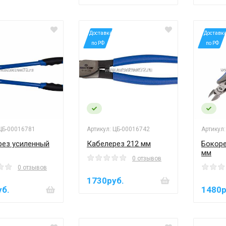
*Доставка
*Доставк
по РФ
по РФ
 ЦБ-00016781
Артикул: ЦБ-00016742
Артикул
рез усиленный
Кабелерез 212 мм
Бокоре
мм
0 отзывов
0 отзывов
1730руб.
уб.
1480р