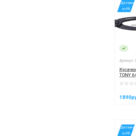
*Доставка
по РФ
Артикул:
Кусачк
TONY 6
1890р
*Доставка
по РФ