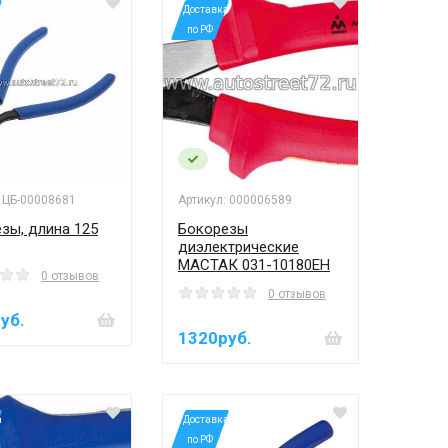
а
*Доставка
по РФ
: ЦБ-00008681
Артикул: 000006589
зы, длина 125
Бокорезы
диэлектрические
МАСТАК 031-10180EH
0 отзывов
0 отзывов
уб.
1320руб.
а
*Доставка
по РФ