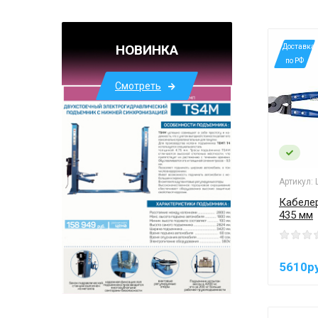
НОВИНКА
*Доставка
по РФ
Смотреть
Артикул:
Кабеле
435 мм
5610р