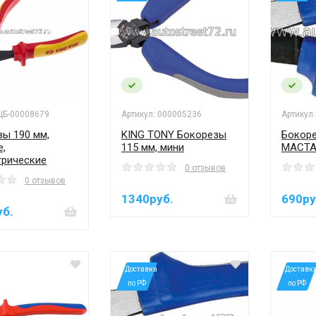
 ЦБ-00008679
Артикул: 000005236
Артикул
ы 190 мм,
KING TONY Бокорезы
Бокор
е,
115 мм, мини
МАСТА
трические
0 отзывов
0 отзывов
1340руб.
690ру
уб.
*Доставка
*Доставк
по РФ
по РФ