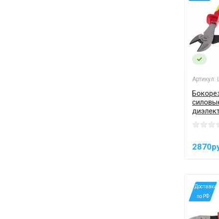
Артикул:
Бокорез
силовы
диэлек
2870р
*Доставка
по РФ