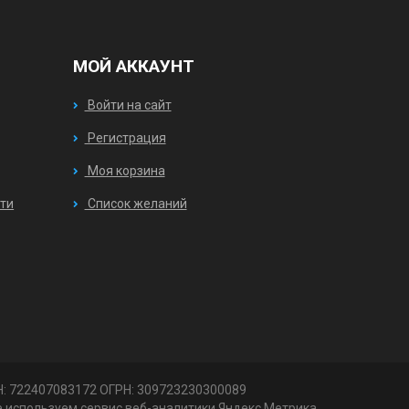
МОЙ АККАУНТ
Войти на сайт
Регистрация
Моя корзина
ти
Список желаний
ИНН: 722407083172 ОГРН: 309723230300089
е используем сервис веб-аналитики Яндекс.Метрика,