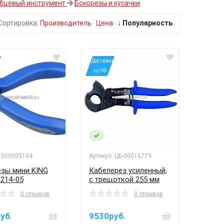
бцевый инструмент
Бокорезы и кусачки
Сортировка:
Производитель
·
Цена
·
↓ Популярность
а
*Доставка
по РФ
: 000005104
Артикул: ЦБ-00016779
зы мини KING
Кабелерез усиленный,
214-05
с трещоткой 255 мм
0 отзывов
0 отзывов
уб.
9530руб.