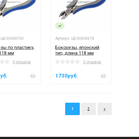
: ЦБ-00008700
Артикул: ЦБ-00008678
зы по пластику,
Бокорезы, японский
118 мм
тип, длина 118 мм
0 отзывов
0 отзывов
уб.
1730руб.
1
2
»