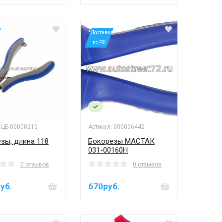
а
*Доставка
по РФ
: ЦБ-00008210
Артикул: 000006442
зы, длина 118
Бокорезы МАСТАК
031-00160H
0 отзывов
0 отзывов
уб.
670руб.