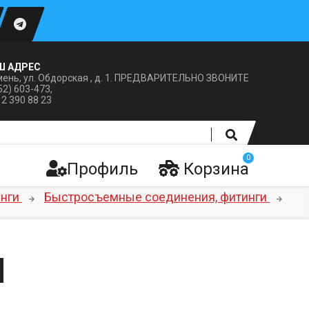
Ш АДРЕС
ень, ул. Обдорская , д. 1. ПРЕДВАРИТЕЛЬНО ЗВОНИТЕ
52) 603-473,
12 390 88 23
0
Профиль
Корзина
нги
Быстросъемные соединения, фитинги
Ы