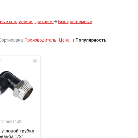
ные соединения, фитинги
Быстросъемные
Сортировка:
Производитель
·
Цена
·
↓ Популярность
а
: 01-00010451
 угловой трубка
резьба 1/2"