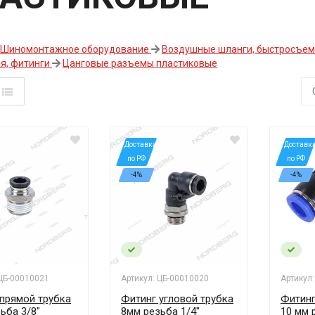
Шиномонтажное оборудование
Воздушные шланги, быстросъем
я, фитинги
Цанговые разъемы пластиковые
*Доставка
*Доставк
по РФ
по РФ
-4%
-4%
 ЦБ-00010021
Артикул: ЦБ-00010020
Артикул
прямой трубка
Фитинг угловой трубка
Фитинг
ьба 3/8"
8мм резьба 1/4"
10 мм 