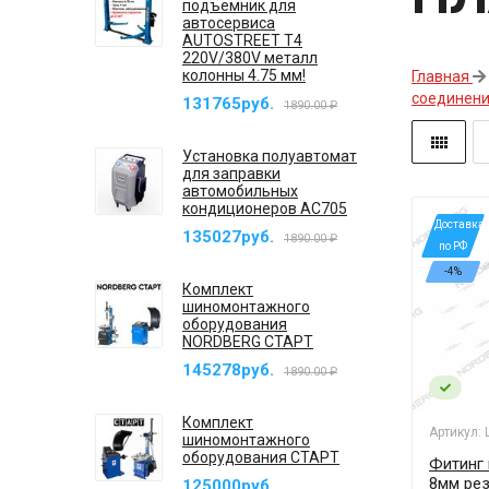
подъемник для
автосервиса
AUTOSTREET T4
220V/380V металл
колонны 4.75 мм!
Главная
соединени
131765руб.
1890.00 ₽
Установка полуавтомат
для заправки
автомобильных
кондиционеров AC705
*Доставка
135027руб.
1890.00 ₽
по РФ
-4%
Комплект
шиномонтажного
оборудования
NORDBERG СТАРТ
145278руб.
1890.00 ₽
Комплект
Артикул:
шиномонтажного
оборудования СТАРТ
Фитинг 
8мм рез
125000руб.