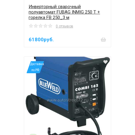
Инверторный сварочный
полуавтомат FUBAG INMIG 250 T +
горелка FB 250_3 м
0 отзывов
61800руб.
*Доставка
по РФ