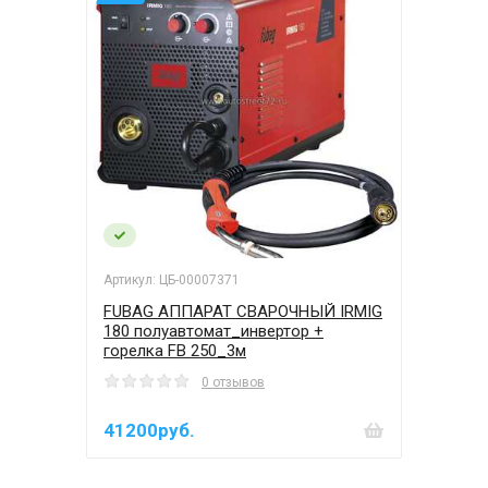
Артикул: ЦБ-00007371
FUBAG АППАРАТ СВАРОЧНЫЙ IRMIG
180 полуавтомат_инвертор +
горелка FB 250_3м
0 отзывов
41200руб.