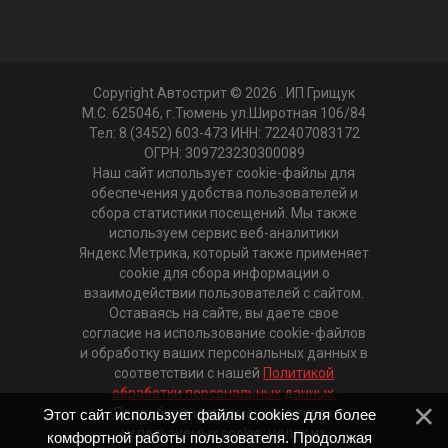
Copyright Автострит © 2026
. ИП Грищук
М.С. 625046, г.Тюмень ул.Широтная 106/84
Тел: 8 (3452) 603-473 ИНН: 722407083172
ОГРН: 309723230300089
Наш сайт использует cookie-файлы для
обеспечения удобства пользователей и
сбора статистики посещений. Мы также
используем сервис веб-аналитики
Яндекс.Метрика, который также применяет
cookie для сбора информации о
взаимодействии пользователей с сайтом.
Оставаясь на сайте, вы даете свое
согласие на использование cookie-файлов
и обработку ваших персональных данных в
соответствии с нашей
Политикой
обработки персональных данных.
Подробную информацию о типах
Этот сайт использует файлы cookies для более
используемых cookie, целях их
комфортной работы пользователя. Продолжая