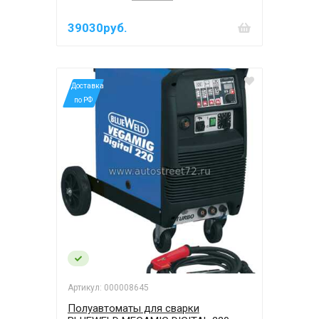
39030руб.
*Доставка
по РФ
Артикул: 000008645
Полуавтоматы для сварки