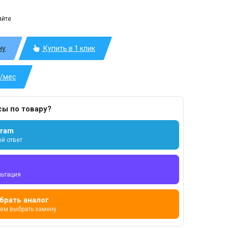
яйте
ну
Купить в 1 клик
б/мес
сы по товару?
gram
й ответ
льтация
брать аналог
ем выбрать замену