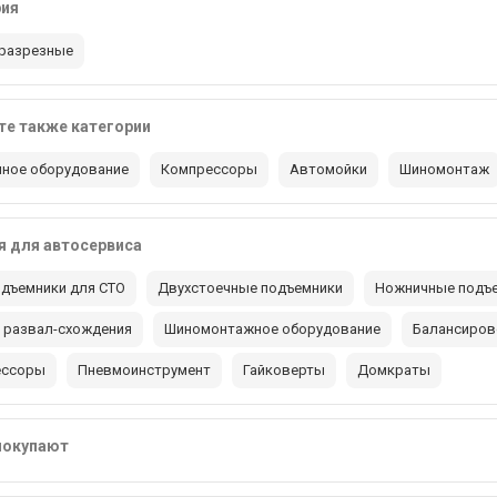
рия
разрезные
е также категории
ное оборудование
Компрессоры
Автомойки
Шиномонтаж
 для автосервиса
дъемники для СТО
Двухстоечные подъемники
Ножничные подъ
 развал-схождения
Шиномонтажное оборудование
Балансиров
ессоры
Пневмоинструмент
Гайковерты
Домкраты
покупают