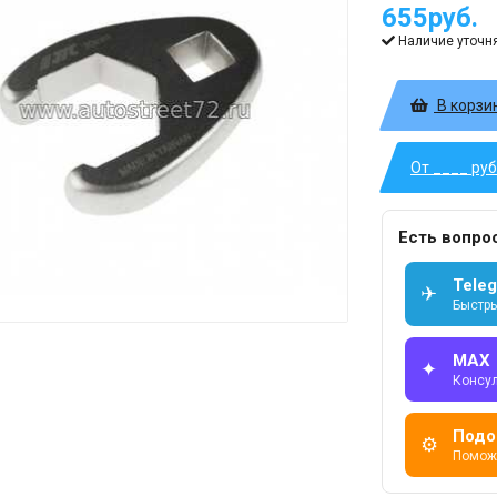
655руб.
Наличие уточн
В корзи
От ____ ру
Есть вопро
Tele
✈
Быстры
MAX
✦
Консу
Подо
⚙
Помож