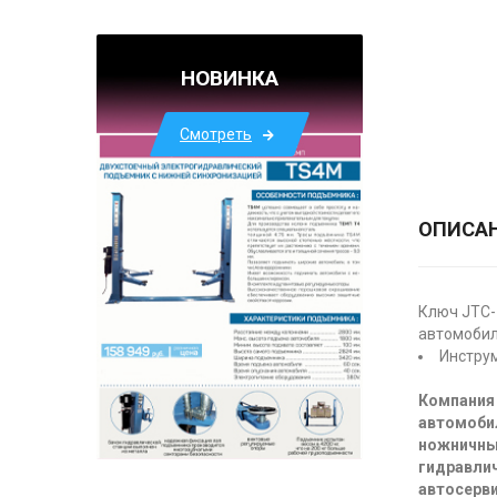
НОВИНКА
Смотреть
ОПИСА
Ключ JTC-
автомобил
Инструм
Компания 
автомоби
ножничны
гидравлич
автосерви