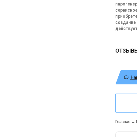
парогенер
сервисное
приобрете
создание 
действует
ОТЗЫВ
На
Главная
→