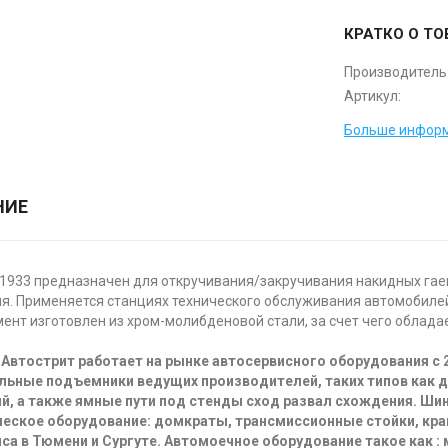
КРАТКО О ТО
Производитель
Артикул:
Больше информ
НИЕ
1933 предназначен для откручивания/закручивания накидных гаек
я. Применяется станциях технического обслуживания автомобилей,
ент изготовлен из хром-молибденовой стали, за счет чего облад
Автострит работает на рынке автосервисного оборудования с 
льные подъемники ведущих производителей, таких типов как 
й, а также ямные пути под стенды сход развал схождения. Ш
еское оборудование: домкраты, трансмиссионные стойки, кра
са в Тюмени и Сургуте. Автомоечное оборудование такое как :