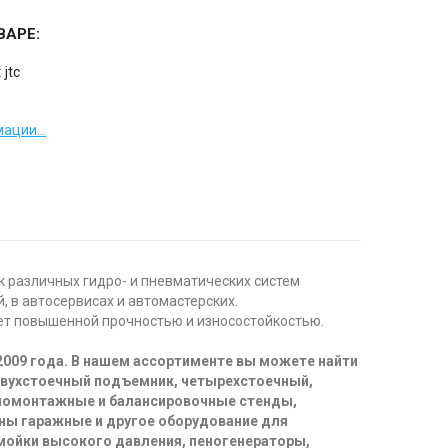
ВАРЕ:
:
jtc
ации...
 различных гидро- и пневматических систем
 в автосервисах и автомастерских.
ает повышенной прочностью и износостойкостью.
2009 года. В нашем ассортименте вы можете найти
двухстоечный подъемник, четырехстоечный,
иномонтажные и балансировочные стенды,
ны гаражные и другое оборудование для
 мойки высокого давления, пеногенераторы,