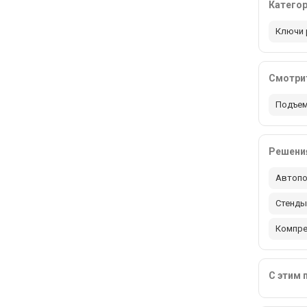
Катего
Ключи 
Смотрит
Подъем
Решения
Автопо
Стенды
Компр
С этим 