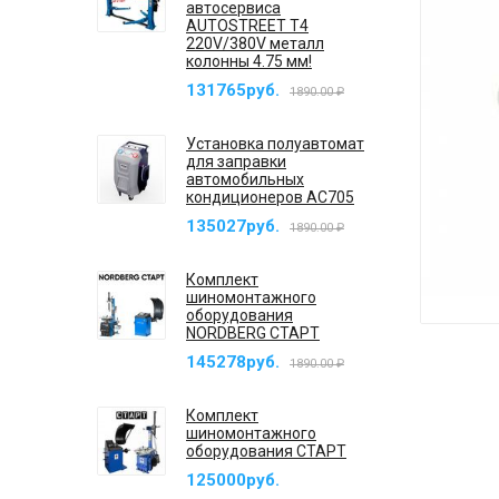
автосервиса
AUTOSTREET T4
220V/380V металл
колонны 4.75 мм!
131765руб.
1890.00 ₽
Установка полуавтомат
для заправки
автомобильных
кондиционеров AC705
135027руб.
1890.00 ₽
Комплект
шиномонтажного
оборудования
NORDBERG СТАРТ
145278руб.
1890.00 ₽
Комплект
шиномонтажного
оборудования СТАРТ
125000руб.