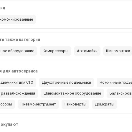
рия
комбинированные
е также категории
ное оборудование
Компрессоры
Автомойки
Шиномонтаж
 для автосервиса
дъемники для СТО
Двухстоечные подъемники
Ножничные подъ
 развал-схождения
Шиномонтажное оборудование
Балансиров
ессоры
Пневмоинструмент
Гайковерты
Домкраты
покупают