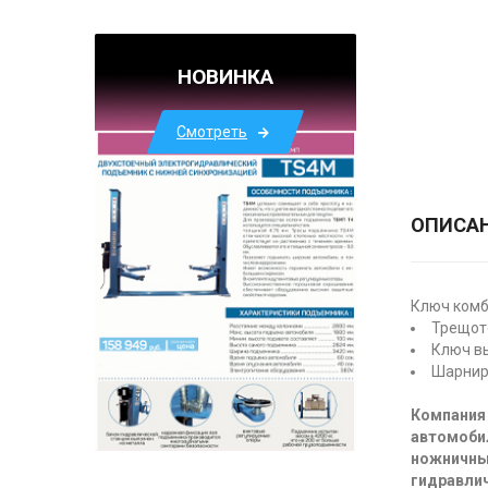
НОВИНКА
Смотреть
ОПИСА
Ключ комб
Трещот
Ключ вы
Шарнир
Компания 
автомоби
ножничны
гидравлич