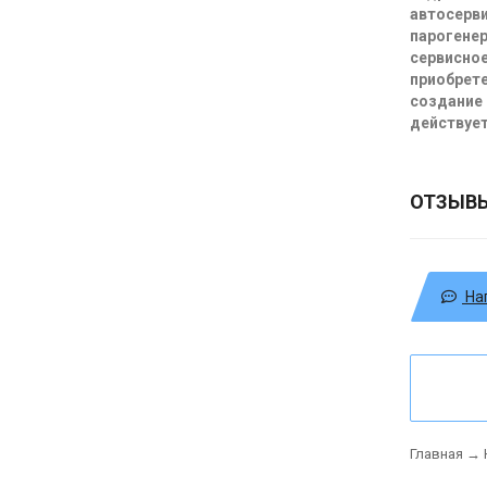
автосерви
парогенер
сервисное
приобрете
создание 
действует
ОТЗЫВ
На
Главная
→