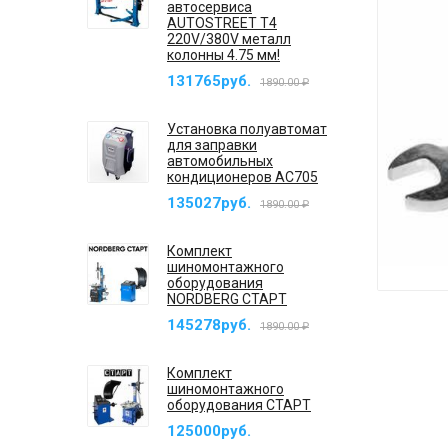
автосервиса
AUTOSTREET T4
220V/380V металл
колонны 4.75 мм!
131765руб.
1890.00 ₽
Установка полуавтомат
для заправки
автомобильных
кондиционеров AC705
135027руб.
1890.00 ₽
Комплект
шиномонтажного
оборудования
NORDBERG СТАРТ
145278руб.
1890.00 ₽
Комплект
шиномонтажного
оборудования СТАРТ
125000руб.