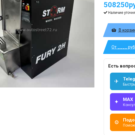
508250ру
Наличие уточн
В корзи
От ____ ру
Есть вопро
Tele
✈
Быстры
MAX
✦
Консу
Подо
⚙
Помож