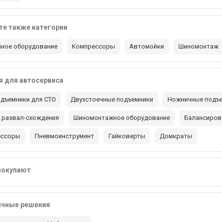
е также категории
ное оборудование
Компрессоры
Автомойки
Шиномонтаж
 для автосервиса
дъемники для СТО
Двухстоечные подъемники
Ножничные подъ
 развал-схождения
Шиномонтажное оборудование
Балансиров
ессоры
Пневмоинструмент
Гайковерты
Домкраты
покупают
ичные решения