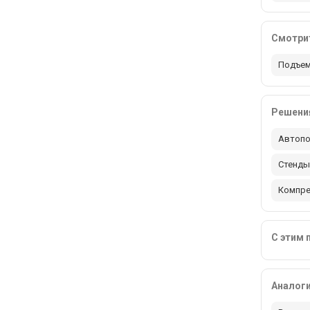
Смотрит
Подъем
Решения
Автопо
Стенды
Компр
С этим 
Аналог