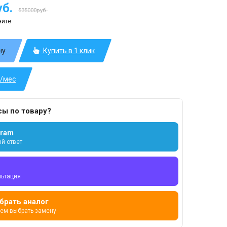
б.
535000руб.
яйте
ну
Купить в 1 клик
б/мес
сы по товару?
gram
й ответ
льтация
брать аналог
ем выбрать замену