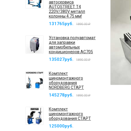
автосервиса
AUTOSTREET T4
220V/380V металл
колонны 4.75 мм!
131765руб.
1890.00 ₽
Установка полуавтомат
для заправки
автомобильных
кондиционеров AC705
135027руб.
1890.00 ₽
Комплект
шиномонтажного
оборудования
NORDBERG СТАРТ
145278руб.
1890.00 ₽
Комплект
шиномонтажного
оборудования СТАРТ
125000руб.