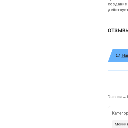
создание 
действует
ОТЗЫВ
На
Главная
→
Катего
Мойки 