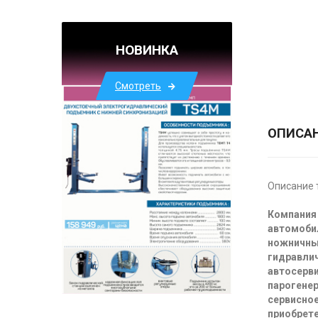
НОВИНКА
Смотреть
ОПИСА
Описание 
Компания 
автомоби
ножничны
гидравлич
автосерви
парогенер
сервисное
приобрете