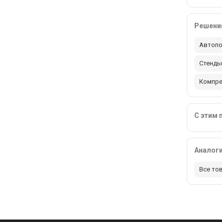
Решения
Автопо
Стенды
Компр
С этим 
Аналог
Все то