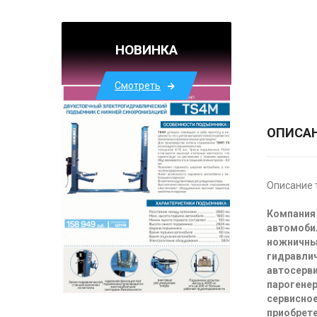
НОВИНКА
Смотреть
ОПИСА
Описание 
Компания 
автомоби
ножничны
гидравлич
автосерви
парогенер
сервисное
приобрете