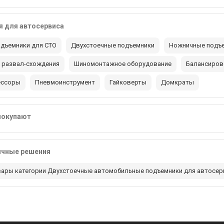
 для автосервиса
дъемники для СТО
Двухстоечные подъемники
Ножничные подъ
 развал-схождения
Шиномонтажное оборудование
Балансиров
ессоры
Пневмоинструмент
Гайковерты
Домкраты
покупают
ичные решения
вары категории Двухстоечные автомобильные подъемники для автосе