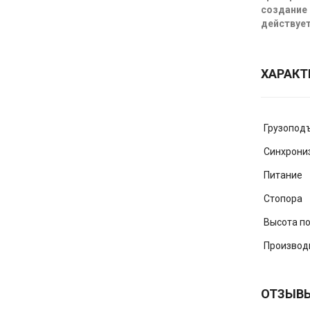
создание 
действует
ХАРАКТ
Грузопод
Синхрони
Питание
Стопора
Высота п
Производ
ОТЗЫВ