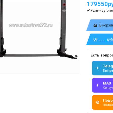
179550ру
Наличие уточн
В корзи
От ____ ру
Есть вопро
Tele
✈
Быстры
MAX
✦
Консу
Подо
⚙
Помож