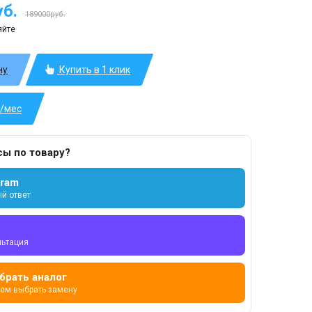
б.
189000руб.
яйте
ну
Купить в 1 клик
б/мес
сы по товару?
gram
й ответ
льтация
брать аналог
ем выбрать замену