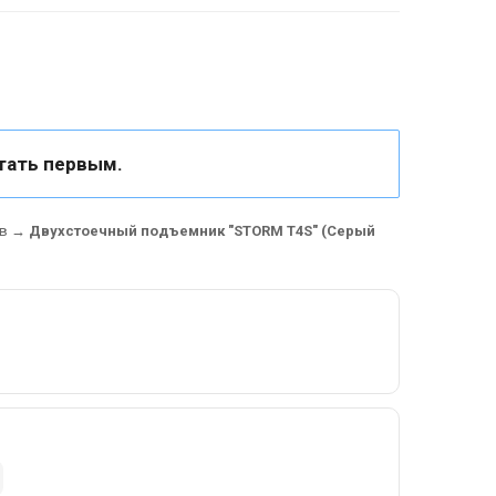
тать первым.
в
→
Двухстоечный подъемник "STORM T4S" (Серый