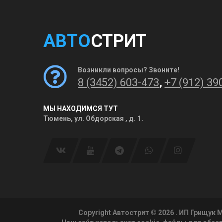
АВТО
СТРИТ
Возникли вопросы? Звоните!
8 (3452) 603-473
,
+7 (912) 39
МЫ НАХОДИМСЯ ТУТ
Тюмень, ул. Обдорская , д. 1.
Copyright Автострит © 2026
. ИП Грищук 