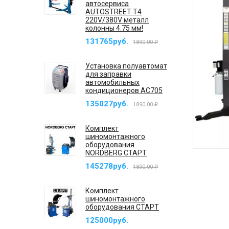
автосервиса
AUTOSTREET T4
220V/380V металл
колонны 4.75 мм!
131765руб.
1890.00 ₽
Установка полуавтомат
для заправки
автомобильных
кондиционеров AC705
135027руб.
1890.00 ₽
Комплект
шиномонтажного
оборудования
NORDBERG СТАРТ
145278руб.
1890.00 ₽
Комплект
шиномонтажного
оборудования СТАРТ
125000руб.