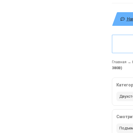
На
Главная
→
380В)
Катего
Двухст
Смотрит
Подъем