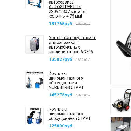
автосервиса
AUTOSTREET T4
220V/380V металл
колонны 4.75 мм!
131765руб.
1890.00 ₽
Установка полуавтомат
для заправки
автомобильных
кондиционеров AC705
135027руб.
1890.00 ₽
Комплект
шиномонтажного
оборудования
NORDBERG СТАРТ
145278руб.
1890.00 ₽
Комплект
шиномонтажного
оборудования СТАРТ
125000руб.