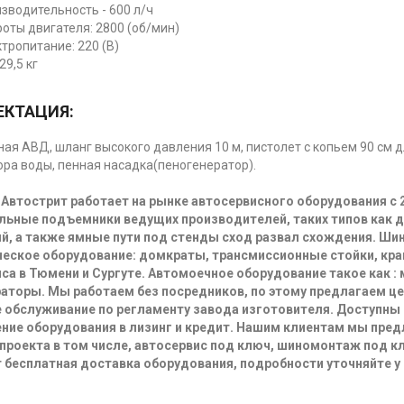
зводительность - 600 л/ч
оты двигателя: 2800 (об/мин)
тропитание: 220 (В)
29,5 кг
КТАЦИЯ:
ая АВД, шланг высокого давления 10 м, пистолет с копьем 90 см 
ора воды, пенная насадка(пеногенератор).
Автострит работает на рынке автосервисного оборудования с 
льные подъемники ведущих производителей, таких типов как 
й, а также ямные пути под стенды сход развал схождения. Ш
еское оборудование: домкраты, трансмиссионные стойки, кра
са в Тюмени и Сургуте. Автомоечное оборудование такое как :
аторы. Мы работаем без посредников, по этому предлагаем ц
 обслуживание по регламенту завода изготовителя. Доступны
ние оборудования в лизинг и кредит. Нашим клиентам мы пре
проекта в том числе, автосервис под ключ, шиномонтаж под кл
 бесплатная доставка оборудования, подробности уточняйте у