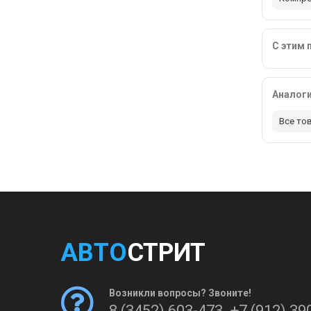
С этим 
Аналог
Все то
АВТО
СТРИТ
Возникли вопросы? Звоните!
8 (3452) 603-473
,
+7 (912) 39