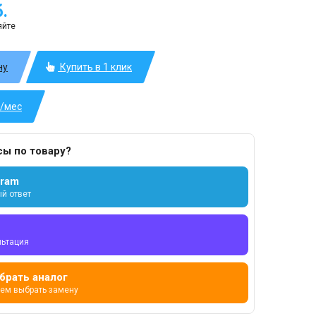
.
яйте
ну
Купить в 1 клик
б/мес
сы по товару?
gram
й ответ
льтация
брать аналог
ем выбрать замену