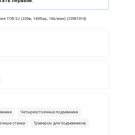
тать первым.
я TOR SJ (220в, 140бар, 10л/мин) (CEW1014)
емники
Четырехстоечные подъемники
очные станки
Траверсы для подъемников