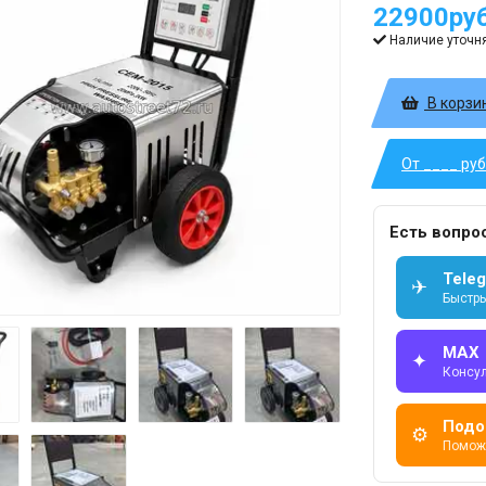
22900руб
Наличие уточн
В корзи
От ____ ру
Есть вопро
Tele
✈
Быстры
MAX
✦
Консу
Подо
⚙
Помож