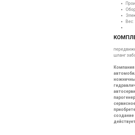
Прои
Обор
Элек
Вес: 
КОМПЛЕ
передвижн
шланг заб
Компания 
автомоби
ножничны
гидравлич
автосерви
парогенер
сервисное
приобрете
создание 
действует