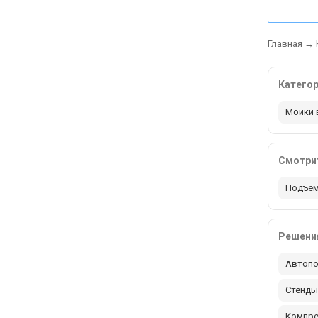
Главная
→
Катего
Мойки 
Смотрит
Подъем
Решения
Автопо
Стенды
Компр