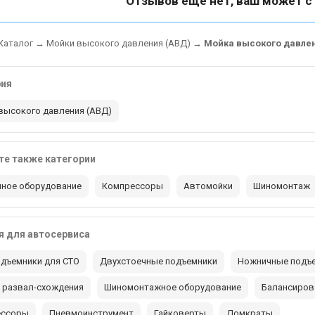
Отзывов еще нет, ваш может с
Каталог
→
Мойки высокого давления (АВД)
→
Мойка высокого давлени
рия
высокого давления (АВД)
е также категории
ное оборудование
Компрессоры
Автомойки
Шиномонтаж
 для автосервиса
дъемники для СТО
Двухстоечные подъемники
Ножничные подъ
 развал-схождения
Шиномонтажное оборудование
Балансиров
ессоры
Пневмоинструмент
Гайковерты
Домкраты