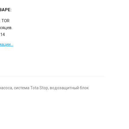
ВАРЕ:
:
TOR
сяцев.
14
ации...
насоса, система Tota Stop, водозащитный блок