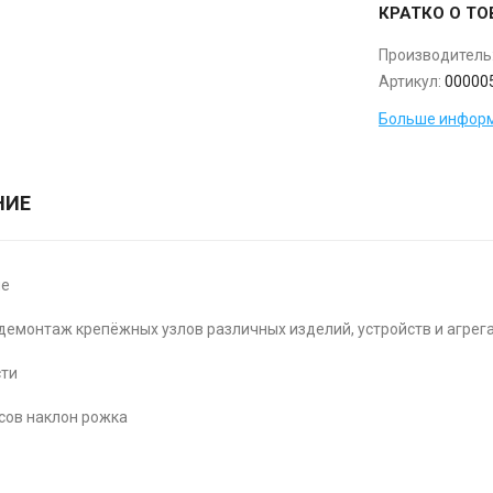
КРАТКО О ТО
Производитель
Артикул:
00000
Больше информ
НИЕ
ие
демонтаж крепёжных узлов различных изделий, устройств и агрега
сти
усов наклон рожка