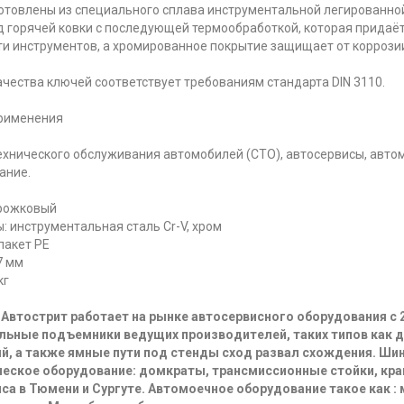
отовлены из специального сплава инструментальной легированной
д горячей ковки с последующей термообработкой, которая придаёт
и инструментов, а хромированное покрытие защищает от коррози
ачества ключей соответствует требованиям стандарта DIN 3110.
рименения
ехнического обслуживания автомобилей (СТО), автосервисы, авто
ание.
рожковый
: инструментальная сталь Cr-V, хром
пакет PE
7 мм
кг
Автострит работает на рынке автосервисного оборудования с 
льные подъемники ведущих производителей, таких типов как 
й, а также ямные пути под стенды сход развал схождения. Ш
еское оборудование: домкраты, трансмиссионные стойки, кра
са в Тюмени и Сургуте. Автомоечное оборудование такое как :