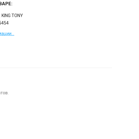
ВАРЕ:
:
KING TONY
5454
ации...
тов.