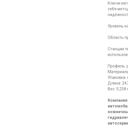
Ключи изг
себя мето
надёжност
Уровень к
Область п
Станции т
использов
Профиль: 
Материалы
Упаковка: 
Длина: 24
Вес: 0,258 
Компания 
автомоби
ножничны
гидравлич
автосерви