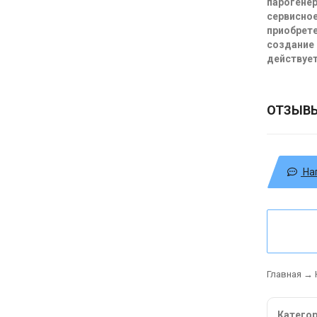
парогенер
сервисное
приобрете
создание 
действует
ОТЗЫВ
На
Главная
→
Катего