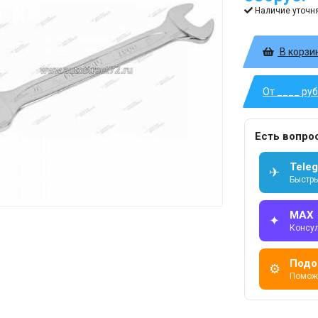
Наличие уточн
В корзи
От ____ ру
Есть вопро
Tele
✈
Быстры
MAX
✦
Консу
Подо
⚙
Помож