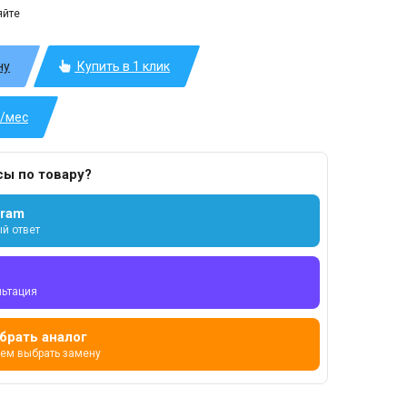
яйте
ну
Купить в 1 клик
б/мес
сы по товару?
gram
й ответ
льтация
брать аналог
ем выбрать замену