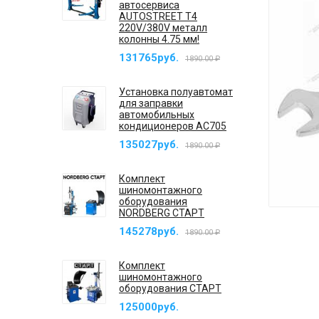
автосервиса
AUTOSTREET T4
220V/380V металл
колонны 4.75 мм!
131765руб.
1890.00 ₽
Установка полуавтомат
для заправки
автомобильных
кондиционеров AC705
135027руб.
1890.00 ₽
Комплект
шиномонтажного
оборудования
NORDBERG СТАРТ
145278руб.
1890.00 ₽
Комплект
шиномонтажного
оборудования СТАРТ
125000руб.