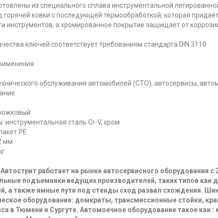
отовлены из специального сплава инструментальной легированной
д горячей ковки с последующей термообработкой, которая придаёт
и инструментов, а хромированное покрытие защищает от коррози
ачества ключей соответствует требованиям стандарта DIN 3110.
рименения
ехнического обслуживания автомобилей (СТО), автосервисы, авто
ание.
рожковый
: инструментальная сталь Cr-V, хром
пакет PE
2 мм
кг
Автострит работает на рынке автосервисного оборудования с 
льные подъемники ведущих производителей, таких типов как 
й, а также ямные пути под стенды сход развал схождения. Ш
еское оборудование: домкраты, трансмиссионные стойки, кра
са в Тюмени и Сургуте. Автомоечное оборудование такое как :