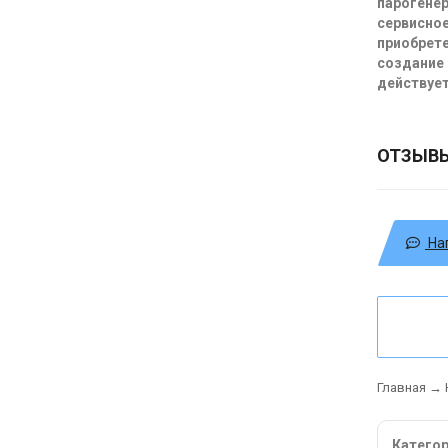
парогенер
сервисное
приобрете
создание 
действует
ОТЗЫВ
На
Главная
→
Катего