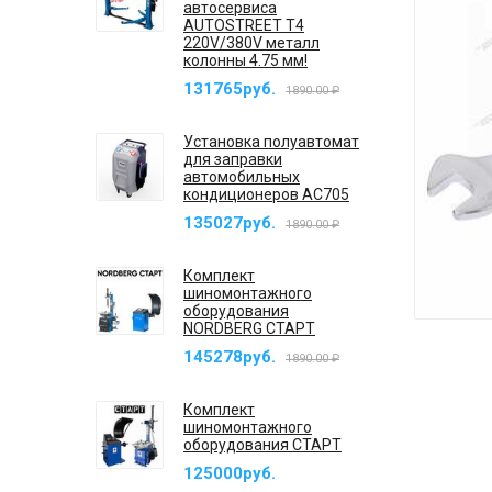
автосервиса
AUTOSTREET T4
220V/380V металл
колонны 4.75 мм!
131765руб.
1890.00 ₽
Установка полуавтомат
для заправки
автомобильных
кондиционеров AC705
135027руб.
1890.00 ₽
Комплект
шиномонтажного
оборудования
NORDBERG СТАРТ
145278руб.
1890.00 ₽
Комплект
шиномонтажного
оборудования СТАРТ
125000руб.