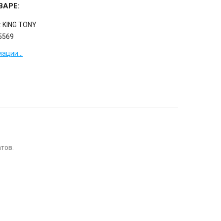
ВАРЕ:
:
KING TONY
5569
ации...
тов.