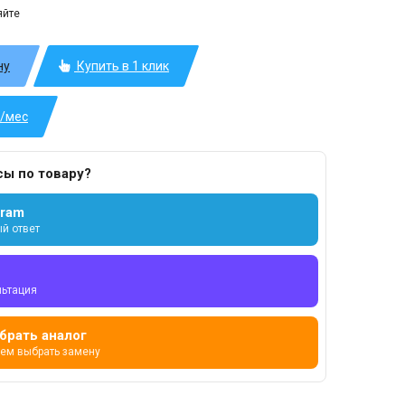
яйте
ну
Купить в 1 клик
б/мес
сы по товару?
gram
й ответ
льтация
брать аналог
ем выбрать замену