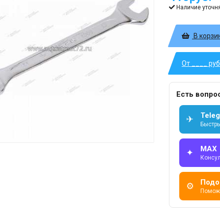
Наличие уточн
В корзи
От ____ ру
Есть вопро
Tele
✈
Быстры
MAX
✦
Консу
Подо
⚙
Помож