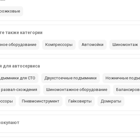
 рожковые
е также категории
ное оборудование
Компрессоры
Автомойки
Шиномонтаж
 для автосервиса
дъемники для СТО
Двухстоечные подъемники
Ножничные подъ
 развал-схождения
Шиномонтажное оборудование
Балансиров
ессоры
Пневмоинструмент
Гайковерты
Домкраты
покупают