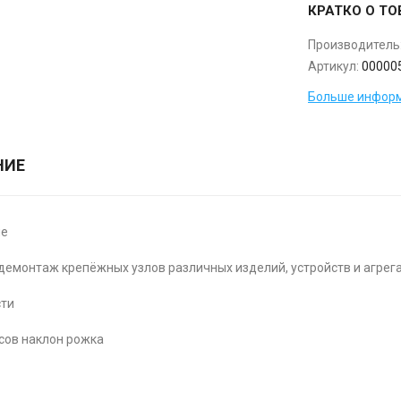
КРАТКО О ТО
Производитель
Артикул:
00000
Больше информ
НИЕ
ие
демонтаж крепёжных узлов различных изделий, устройств и агрега
сти
усов наклон рожка