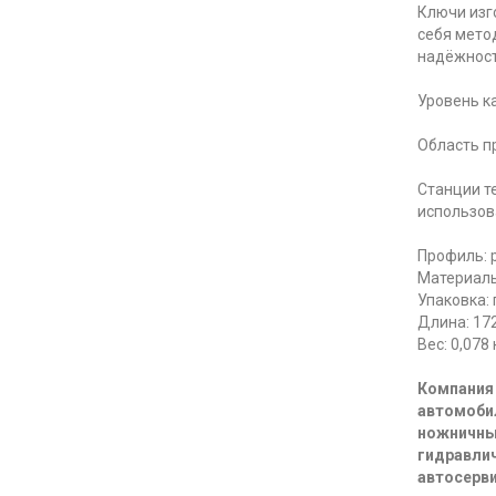
Ключи изг
себя мето
надёжност
Уровень к
Область п
Станции т
использов
Профиль: 
Материалы
Упаковка: 
Длина: 17
Вес: 0,078 
Компания 
автомоби
ножничны
гидравлич
автосерви