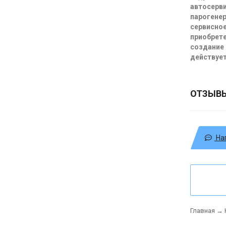
автосерви
парогенер
сервисное
приобрете
создание 
действует
ОТЗЫВ
На
Главная
→