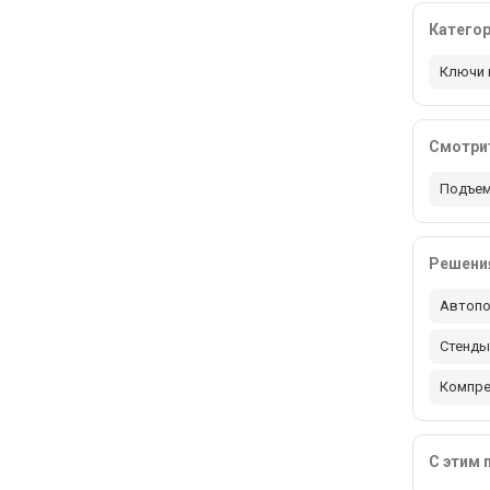
Катего
Ключи 
Смотрит
Подъем
Решения
Автопо
Стенды
Компр
С этим 