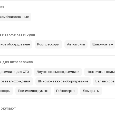
рия
комбинированные
е также категории
ное оборудование
Компрессоры
Автомойки
Шиномонтаж
 для автосервиса
дъемники для СТО
Двухстоечные подъемники
Ножничные подъ
 развал-схождения
Шиномонтажное оборудование
Балансиров
ессоры
Пневмоинструмент
Гайковерты
Домкраты
покупают