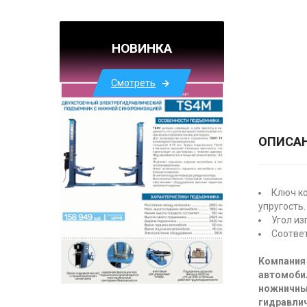
НОВИНКА
Смотреть
ОПИСА
Ключ ко
упругость.
Угол из
Соответ
Компания 
автомоби
ножничны
гидравлич