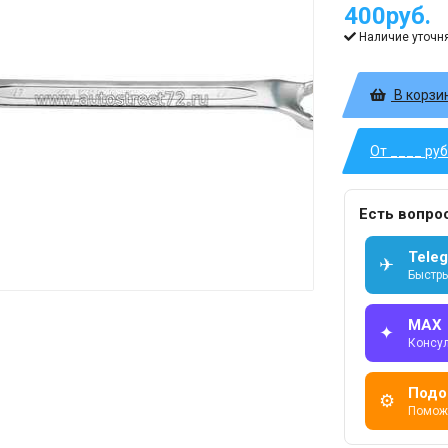
400руб.
Наличие уточн
В корзи
От ____ ру
Есть вопро
Tele
✈
Быстры
MAX
✦
Консу
Подо
⚙
Помож