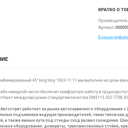
КРАТКО О ТО
Производитель
Артикул:
00000
Больше информ
НИЕ
мбинированный 45° king tony 1063-11 11 мм выполнен из хром-ван
гиба накидной части обеспечит комфортную работу в труднодосту
ствует международным стандартам качества DIN3113, ISO 7738, IS
Автострит работает на рынке автосервисного оборудования с 
льные подъемники ведущих производителей, таких типов как 
й, а также ямные пути под стенды сход развал схождения. Ш
еское оборудование: домкраты, трансмиссионные стойки, кра