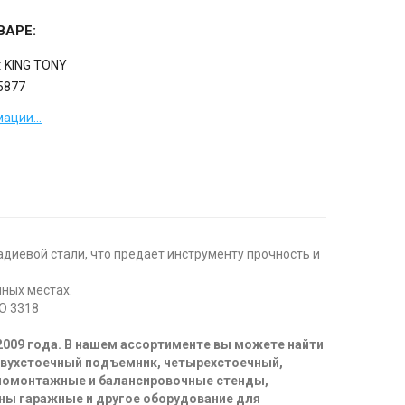
ВАРЕ:
:
KING TONY
5877
ации...
адиевой стали, что предает инструменту прочность и
пных местах.
O 3318
2009 года. В нашем ассортименте вы можете найти
двухстоечный подъемник, четырехстоечный,
иномонтажные и балансировочные стенды,
ны гаражные и другое оборудование для