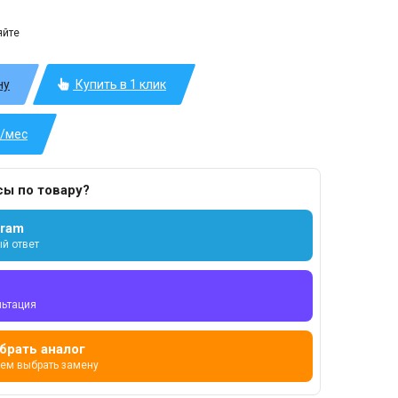
яйте
ну
Купить в 1 клик
б/мес
сы по товару?
gram
й ответ
льтация
брать аналог
ем выбрать замену