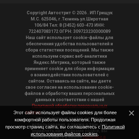
Copyright Автострит © 2026
. ИП Грищук
М.С. 625046, г.Тюмень ул.Широтная
106/84 Тел: 8 (3452) 603-473 ИНН:
722407083172 ОГРН: 309723230300089
Наш сайт использует cookie-файлы для
обеспечения удобства пользователей и
сбора статистики посещений. Мы также
используем сервис веб-аналитики
Яндекс.Метрика, который также
применяет cookie для сбора информации
о взаимодействии пользователей с
сайтом. Оставаясь на сайте, вы даете
свое согласие на использование cookie-
файлов и обработку ваших персональных
данных в соответствии с нашей
Политикой обработки персональных
данных.
Подробную информацию о типах
Этот сайт использует файлы cookies для более
используемых cookie, целях их
комфортной работы пользователя. Продолжая
использования, а также о том, как
просмотр страниц сайта, вы соглашаетесь с
Политикой
управлять настройками cookie, вы
использования файлов cookies
.
можете найти в нашей
Политике в