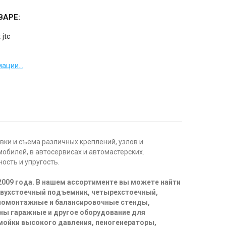
ВАРЕ:
:
jtc
ации...
ки и съема различных креплений, узлов и
обилей, в автосервисах и автомастерских.
ость и упругость.
2009 года. В нашем ассортименте вы можете найти
двухстоечный подъемник, четырехстоечный,
иномонтажные и балансировочные стенды,
ны гаражные и другое оборудование для
 мойки высокого давления, пеногенераторы,