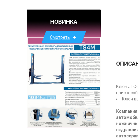
НОВИНКА
Смотреть
ОПИСА
Ключ JTC-
приспособ
Ключ вы
Компания 
автомоби
ножничны
гидравлич
автосерви