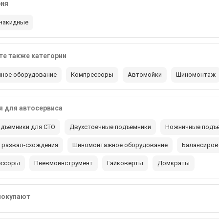
рия
накидные
е также категории
ное оборудование
Компрессоры
Автомойки
Шиномонтаж
 для автосервиса
дъемники для СТО
Двухстоечные подъемники
Ножничные подъ
 развал-схождения
Шиномонтажное оборудование
Балансиров
ессоры
Пневмоинструмент
Гайковерты
Домкраты
покупают