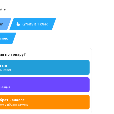
яйте
ну
Купить в 1 клик
б/мес
сы по товару?
gram
й ответ
льтация
брать аналог
ем выбрать замену