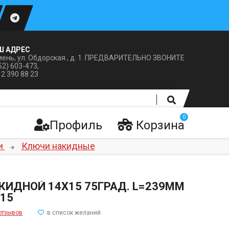
Ш АДРЕС
ень, ул. Обдорская , д. 1. ПРЕДВАРИТЕЛЬНО ЗВОНИТЕ
52) 603-473,
12 390 88 23
0
Профиль
Корзина
и
Ключи накидные
КИДНОЙ 14Х15 75ГРАД. L=239ММ
15
отзывов