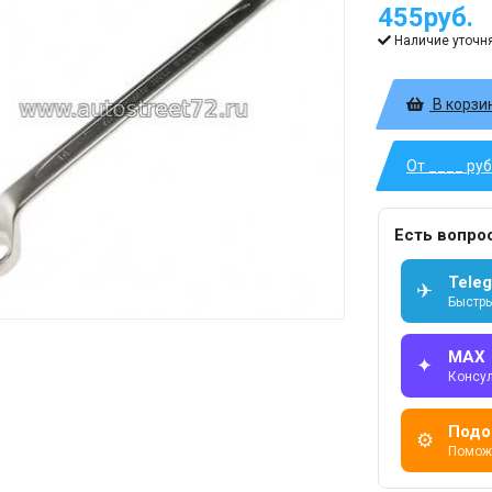
455руб.
Наличие уточн
В корзи
От ____ ру
Есть вопро
Tele
✈
Быстры
MAX
✦
Консу
Подо
⚙
Помож