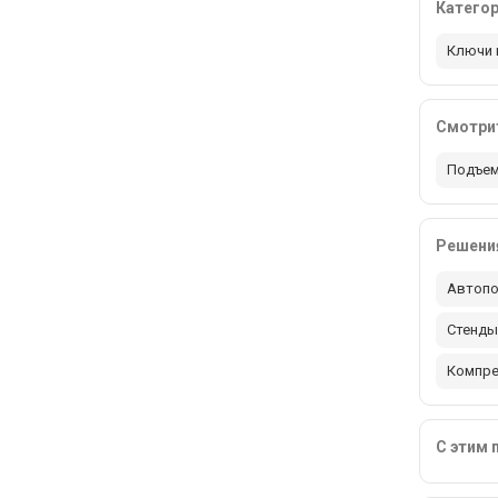
Катего
Ключи 
Смотрит
Подъем
Решения
Автопо
Стенды
Компр
С этим 