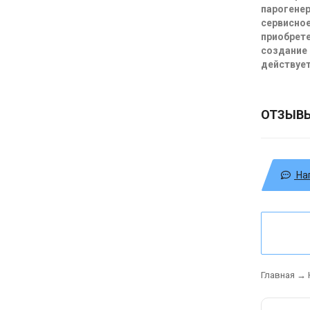
парогенер
сервисное
приобрете
создание 
действует
ОТЗЫВ
На
Главная
→