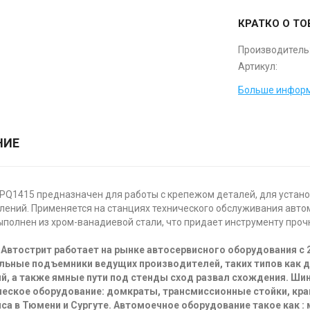
КРАТКО О ТО
Производитель
Артикул:
Больше информ
НИЕ
PQ1415 предназначен для работы с крепежом деталей, для установ
лений. Применяется на станциях технического обслуживания автом
полнен из хром-ванадиевой стали, что придает инструменту прочн
Автострит работает на рынке автосервисного оборудования с 
льные подъемники ведущих производителей, таких типов как 
й, а также ямные пути под стенды сход развал схождения. Ш
еское оборудование: домкраты, трансмиссионные стойки, кра
са в Тюмени и Сургуте. Автомоечное оборудование такое как :