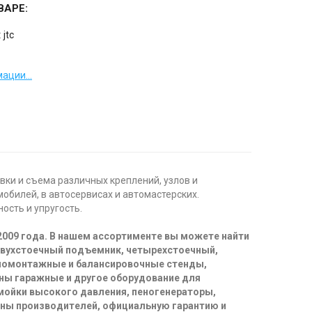
ВАРЕ:
:
jtc
ации...
ки и съема различных креплений, узлов и
обилей, в автосервисах и автомастерских.
ость и упругость.
2009 года. В нашем ассортименте вы можете найти
двухстоечный подъемник, четырехстоечный,
иномонтажные и балансировочные стенды,
ны гаражные и другое оборудование для
 мойки высокого давления, пеногенераторы,
ены производителей, официальную гарантию и