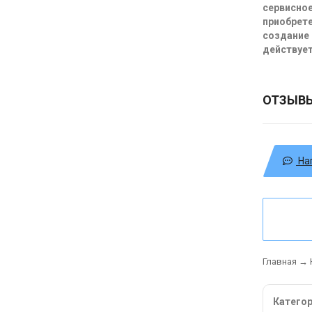
сервисное
приобрете
создание 
действует
ОТЗЫВ
На
Главная
→
Катего