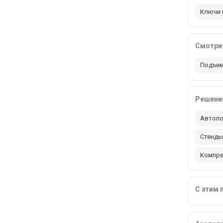
Ключи 
Смотрит
Подъем
Решения
Автопо
Стенды
Компр
С этим 