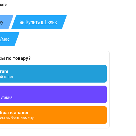
яйте
ну
Купить в 1 клик
б/мес
сы по товару?
gram
й ответ
льтация
брать аналог
ем выбрать замену