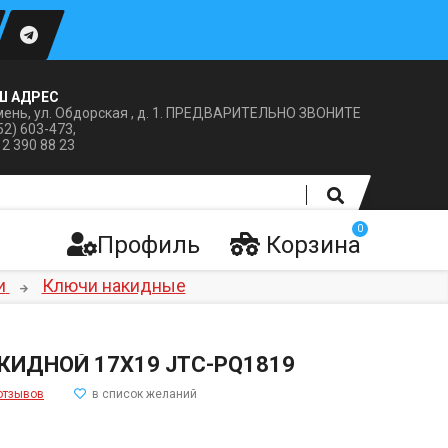
Ш АДРЕС
ень, ул. Обдорская , д. 1. ПРЕДВАРИТЕЛЬНО ЗВОНИТЕ
52) 603-473,
12 390 88 23
0
Профиль
Корзина
и
Ключи накидные
КИДНОЙ 17Х19 JTC-PQ1819
отзывов