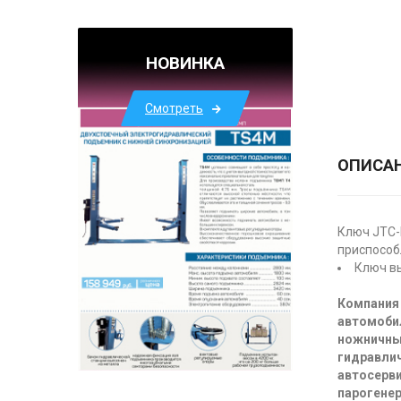
НОВИНКА
Смотреть
ОПИСА
Ключ JTC-
приспособ
Ключ вы
Компания 
автомоби
ножничны
гидравлич
автосерви
парогенер