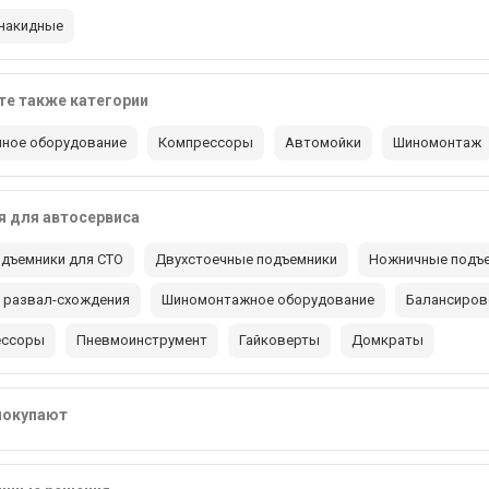
накидные
е также категории
ное оборудование
Компрессоры
Автомойки
Шиномонтаж
 для автосервиса
дъемники для СТО
Двухстоечные подъемники
Ножничные подъ
 развал-схождения
Шиномонтажное оборудование
Балансиров
ессоры
Пневмоинструмент
Гайковерты
Домкраты
покупают