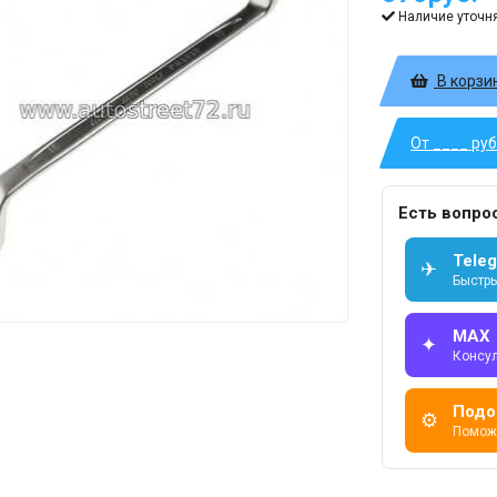
Наличие уточн
В корзи
От ____ ру
Есть вопро
Tele
✈
Быстры
MAX
✦
Консу
Подо
⚙
Помож