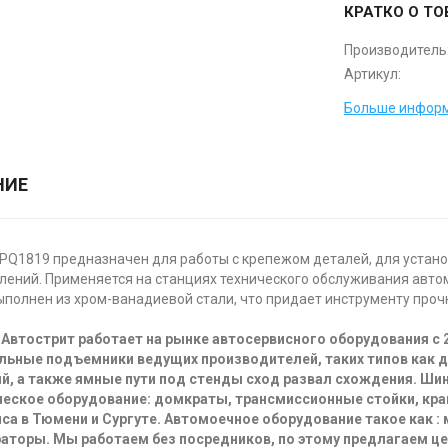
КРАТКО О ТО
Производитель
Артикул:
Больше информ
НИЕ
PQ1819 предназначен для работы с крепежом деталей, для установ
лений. Применяется на станциях технического обслуживания автом
полнен из хром-ванадиевой стали, что придает инструменту прочн
Автострит работает на рынке автосервисного оборудования с 
льные подъемники ведущих производителей, таких типов как 
й, а также ямные пути под стенды сход развал схождения. Ш
еское оборудование: домкраты, трансмиссионные стойки, кра
са в Тюмени и Сургуте. Автомоечное оборудование такое как :
аторы. Мы работаем без посредников, по этому предлагаем ц