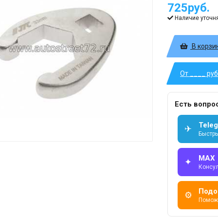
725руб.
Наличие уточн
В корзи
От ____ ру
Есть вопро
Tele
✈
Быстры
MAX
✦
Консу
Подо
⚙
Помож