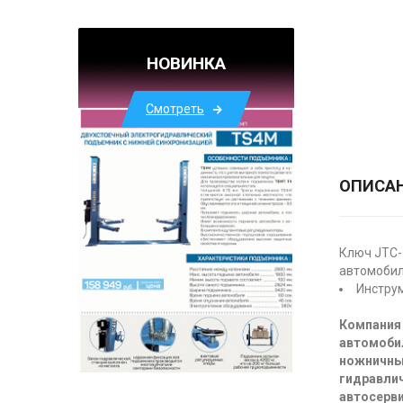
НОВИНКА
Смотреть
ОПИСА
Ключ JTC-
автомобил
Инструм
Компания 
автомоби
ножничны
гидравлич
автосерви