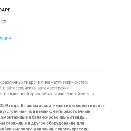
ВАРЕ:
:
jtc
ации...
 различных гидро- и пневматических систем
 в автосервисах и автомастерских.
ает повышенной прочностью и износостойкостью.
2009 года. В нашем ассортименте вы можете найти
двухстоечный подъемник, четырехстоечный,
иномонтажные и балансировочные стенды,
ны гаражные и другое оборудование для
 мойки высокого давления, пеногенераторы,