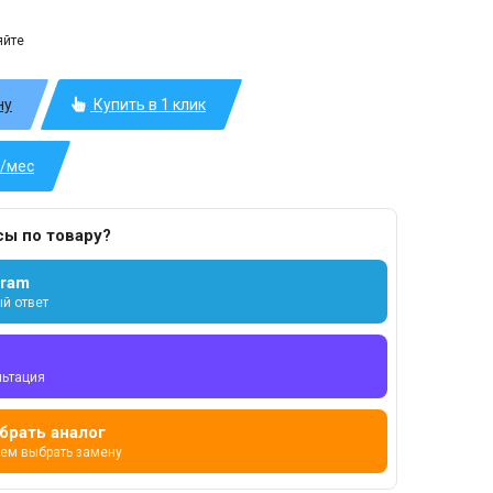
яйте
ну
Купить в 1 клик
б/мес
сы по товару?
gram
й ответ
льтация
брать аналог
ем выбрать замену