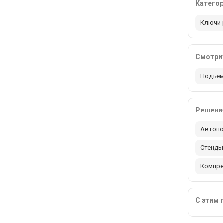
Катего
Ключи 
Смотрит
Подъем
Решения
Автопо
Стенды
Компр
С этим 