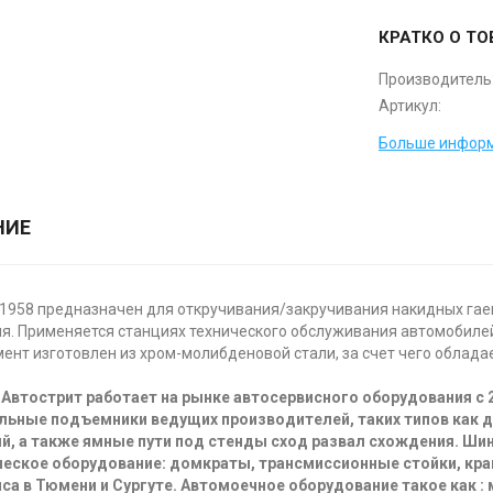
КРАТКО О ТО
Производитель
Артикул:
Больше информ
НИЕ
1958 предназначен для откручивания/закручивания накидных гаек
я. Применяется станциях технического обслуживания автомобилей,
ент изготовлен из хром-молибденовой стали, за счет чего облад
Автострит работает на рынке автосервисного оборудования с 
льные подъемники ведущих производителей, таких типов как 
й, а также ямные пути под стенды сход развал схождения. Ш
еское оборудование: домкраты, трансмиссионные стойки, кра
са в Тюмени и Сургуте. Автомоечное оборудование такое как :