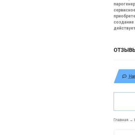
парогенер
сервисное
приобрете
создание 
действует
ОТЗЫВ
На
Главная
→