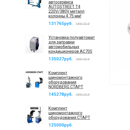
автосервиса
AUTOSTREET T4
220V/380V металл
колонны 4.75 мм!
131765руб.
1890.00 ₽
Установка полуавтомат
для заправки
автомобильных
кондиционеров AC705
135027руб.
1890.00 ₽
Комплект
шиномонтажного
оборудования
NORDBERG СТАРТ
145278руб.
1890.00 ₽
Комплект
шиномонтажного
оборудования СТАРТ
125000руб.