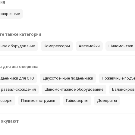
рия
разрезные
е также категории
ное оборудование
Компрессоры
Автомойки
Шиномонтаж
 для автосервиса
дъемники для СТО
Двухстоечные подъемники
Ножничные подъ
 развал-схождения
Шиномонтажное оборудование
Балансиров
ессоры
Пневмоинструмент
Гайковерты
Домкраты
покупают