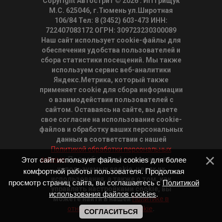
Copyright Автострит © 2026
. ИП Грищук
М.С. 625046, г.Тюмень ул.Широтная
106/84 Тел: 8 (3452) 603-473 ИНН:
722407083172 ОГРН: 309723230300089
Наш сайт использует cookie-файлы для
обеспечения удобства пользователей и
сбора статистики посещений. Мы также
используем сервис веб-аналитики
Яндекс.Метрика, который также
применяет cookie для сбора информации
о взаимодействии пользователей с
сайтом. Оставаясь на сайте, вы даете
свое согласие на использование cookie-
файлов и обработку ваших персональных
данных в соответствии с нашей
Политикой обработки персональных
данных.
Подробную информацию о типах
Этот сайт использует файлы cookies для более
используемых cookie, целях их
комфортной работы пользователя. Продолжая
использования, а также о том, как
просмотр страниц сайта, вы соглашаетесь с
Политикой
управлять настройками cookie, вы
использования файлов cookies
.
можете найти в нашей
Политике в
отношении файлов cookie
.
СОГЛАСИТЬСЯ