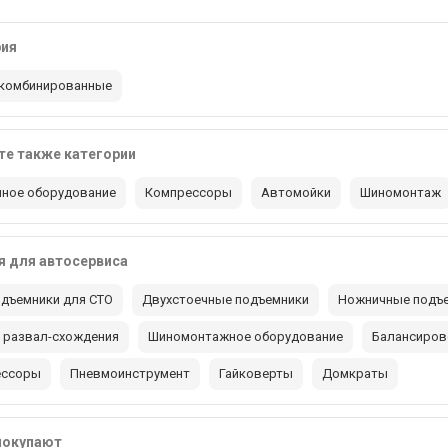
рия
комбинированные
е также категории
ное оборудование
Компрессоры
Автомойки
Шиномонтаж
 для автосервиса
дъемники для СТО
Двухстоечные подъемники
Ножничные подъ
 развал-схождения
Шиномонтажное оборудование
Балансиров
ессоры
Пневмоинструмент
Гайковерты
Домкраты
покупают