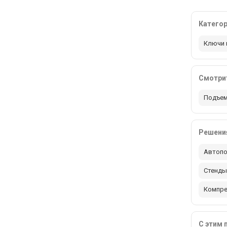
Катего
Ключи 
Смотрит
Подъем
Решения
Автопо
Стенды
Компр
С этим 