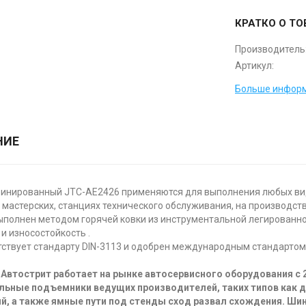
КРАТКО О ТО
Производитель
Артикул:
Больше информ
НИЕ
инированный JTC-AE2426 применяются для выполнения любых видов 
 мастерских, станциях технического обслуживания, на производств
полнен методом горячей ковки из инструментальной легированно
и износостойкость .
ствует стандарту DIN-3113 и одобрен международным стандартом
Автострит работает на рынке автосервисного оборудования с 
льные подъемники ведущих производителей, таких типов как 
й, а также ямные пути под стенды сход развал схождения. Ш