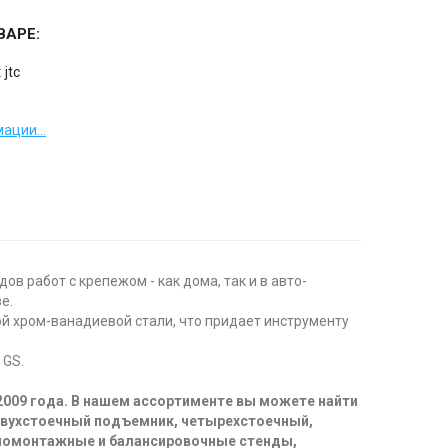
ВАРЕ:
:
jtc
ации...
работ с крепежом - как дома, так и в авто-
е.
й хром-ванадиевой стали, что придает инструменту
 GS.
2009 года. В нашем ассортименте вы можете найти
двухстоечный подъемник, четырехстоечный,
иномонтажные и балансировочные стенды,