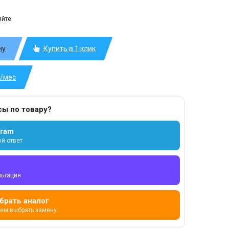
яйте
ну
Купить в 1 клик
б/мес
сы по товару?
gram
й ответ
льтация
брать аналог
ем выбрать замену