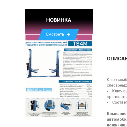
НОВИНКА
Смотреть
ОПИСА
Ключ комб
слесарных
Ключ вы
прочность 
Соответ
Компания 
автомоби
ножничны