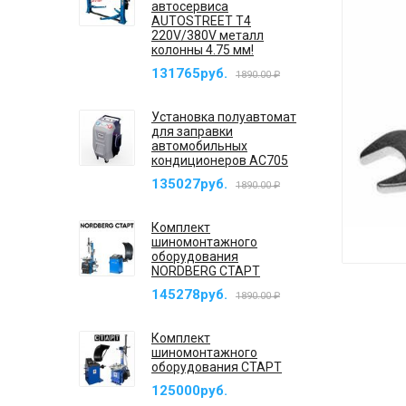
автосервиса
AUTOSTREET T4
220V/380V металл
колонны 4.75 мм!
131765руб.
1890.00 ₽
Установка полуавтомат
для заправки
автомобильных
кондиционеров AC705
135027руб.
1890.00 ₽
Комплект
шиномонтажного
оборудования
NORDBERG СТАРТ
145278руб.
1890.00 ₽
Комплект
шиномонтажного
оборудования СТАРТ
125000руб.