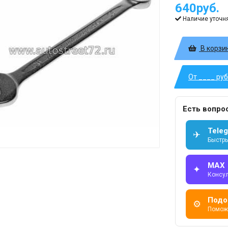
640руб.
Наличие уточн
В корзи
От ____ ру
Есть вопро
Tele
✈
Быстры
MAX
✦
Консу
Подо
⚙
Помож