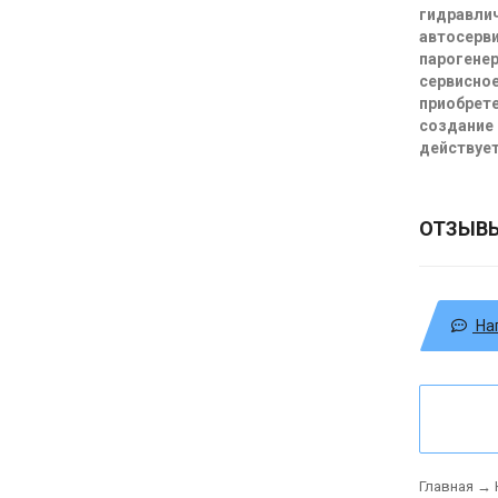
гидравлич
автосерви
парогенер
сервисное
приобрете
создание 
действует
ОТЗЫВ
На
Главная
→