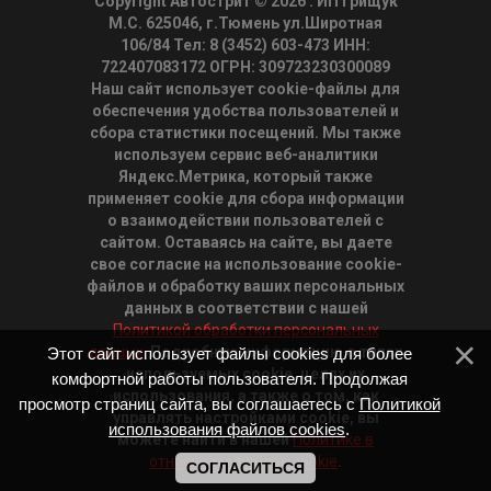
Copyright Автострит © 2026
. ИП Грищук
М.С. 625046, г.Тюмень ул.Широтная
106/84 Тел: 8 (3452) 603-473 ИНН:
722407083172 ОГРН: 309723230300089
Наш сайт использует cookie-файлы для
обеспечения удобства пользователей и
сбора статистики посещений. Мы также
используем сервис веб-аналитики
Яндекс.Метрика, который также
применяет cookie для сбора информации
о взаимодействии пользователей с
сайтом. Оставаясь на сайте, вы даете
свое согласие на использование cookie-
файлов и обработку ваших персональных
данных в соответствии с нашей
Политикой обработки персональных
данных.
Подробную информацию о типах
Этот сайт использует файлы cookies для более
используемых cookie, целях их
комфортной работы пользователя. Продолжая
использования, а также о том, как
просмотр страниц сайта, вы соглашаетесь с
Политикой
управлять настройками cookie, вы
использования файлов cookies
.
можете найти в нашей
Политике в
отношении файлов cookie
.
СОГЛАСИТЬСЯ