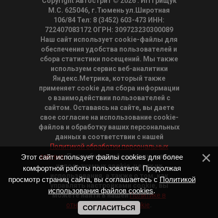
Copyright Автострит © 2026
. ИП Грищук
М.С. 625046, г.Тюмень ул.Широтная
106/84 Тел: 8 (3452) 603-473 ИНН:
722407083172 ОГРН: 309723230300089
Наш сайт использует cookie-файлы для
обеспечения удобства пользователей и
сбора статистики посещений. Мы также
используем сервис веб-аналитики
Яндекс.Метрика, который также
применяет cookie для сбора информации
о взаимодействии пользователей с
сайтом. Оставаясь на сайте, вы даете
свое согласие на использование cookie-
файлов и обработку ваших персональных
данных в соответствии с нашей
Политикой обработки персональных
данных.
Подробную информацию о типах
Этот сайт использует файлы cookies для более
используемых cookie, целях их
комфортной работы пользователя. Продолжая
использования, а также о том, как
просмотр страниц сайта, вы соглашаетесь с
Политикой
управлять настройками cookie, вы
использования файлов cookies
.
можете найти в нашей
Политике в
отношении файлов cookie
.
СОГЛАСИТЬСЯ