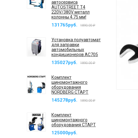
автосервиса
AUTOSTREET T4
220V/380V металл
колонны 4.75 мм!
131765руб.
1890.00 ₽
Установка полуавтомат
для заправки
автомобильных
кондиционеров AC705
135027руб.
1890.00 ₽
Комплект
шиномонтажного
оборудования
NORDBERG СТАРТ
145278руб.
1890.00 ₽
Комплект
шиномонтажного
оборудования СТАРТ
125000руб.