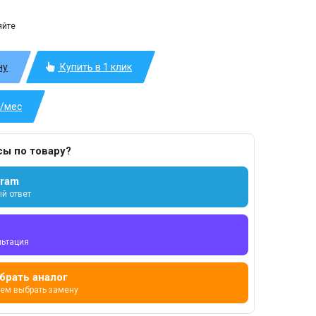
яйте
ну
Купить в 1 клик
б/мес
сы по товару?
gram
й ответ
льтация
брать аналог
ем выбрать замену