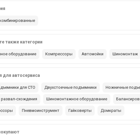
рия
комбинированные
е также категории
ное оборудование
Компрессоры
Автомойки
Шиномонтаж
 для автосервиса
дъемники для СТО
Двухстоечные подъемники
Ножничные подъ
 развал-схождения
Шиномонтажное оборудование
Балансиров
ессоры
Пневмоинструмент
Гайковерты
Домкраты
покупают