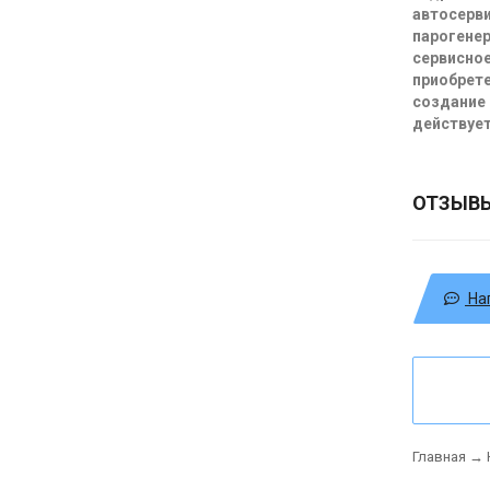
автосерви
парогенер
сервисное
приобрете
создание 
действует
ОТЗЫВ
На
Главная
→