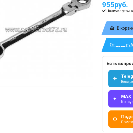
955руб.
Наличие уточн
В корзи
От ____ ру
Есть вопро
Tele
✈
Быстры
MAX
✦
Консу
Подо
⚙
Помож