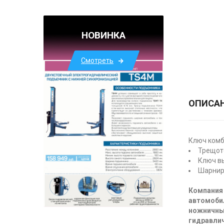
НОВИНКА
Смотреть
ОПИСА
Ключ комб
Трещот
Ключ вы
Шарнир
Компания 
автомоби
ножничны
гидравлич