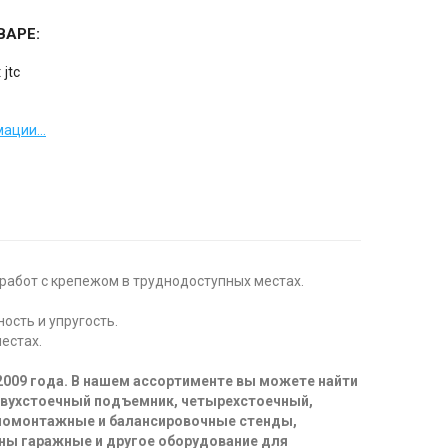
ВАРЕ:
:
jtc
ации...
работ с крепежом в труднодоступных местах.
ость и упругость.
естах.
2009 года. В нашем ассортименте вы можете найти
двухстоечный подъемник, четырехстоечный,
иномонтажные и балансировочные стенды,
ны гаражные и другое оборудование для