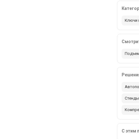
Катего
Ключи 
Смотрит
Подъем
Решения
Автопо
Стенды
Компр
С этим 