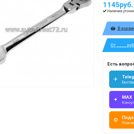
1145руб.
Наличие уточн
В корзи
От ____ ру
Есть вопро
Tele
✈
Быстры
MAX
✦
Консу
Подо
⚙
Помож