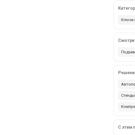
Катего
Ключи 
Смотрит
Подъем
Решения
Автопо
Стенды
Компр
С этим 