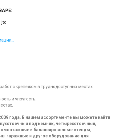
ВАРЕ:
:
jtc
ации...
работ с крепежом в труднодоступных местах.
ость и упругость.
естах.
2009 года. В нашем ассортименте вы можете найти
двухстоечный подъемник, четырехстоечный,
иномонтажные и балансировочные стенды,
ны гаражные и другое оборудование для