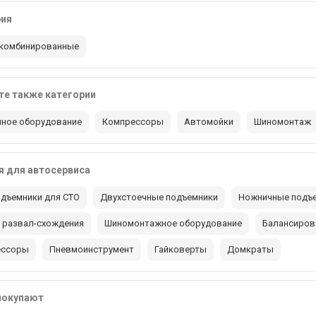
рия
комбинированные
е также категории
ное оборудование
Компрессоры
Автомойки
Шиномонтаж
 для автосервиса
дъемники для СТО
Двухстоечные подъемники
Ножничные подъ
 развал-схождения
Шиномонтажное оборудование
Балансиров
ессоры
Пневмоинструмент
Гайковерты
Домкраты
покупают