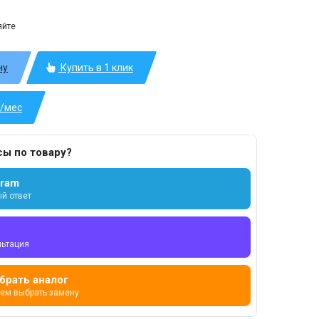
яйте
ну
Купить в 1 клик
б/мес
сы по товару?
gram
й ответ
льтация
брать аналог
ем выбрать замену