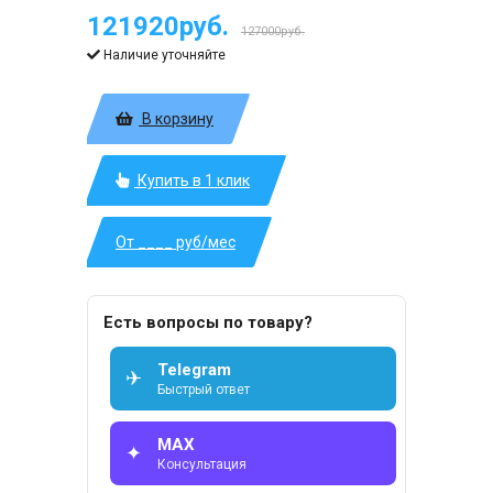
121920руб.
127000руб.
Наличие уточняйте
В корзину
Купить в 1 клик
От ____ руб/мес
Есть вопросы по товару?
Telegram
✈
Быстрый ответ
MAX
✦
Консультация